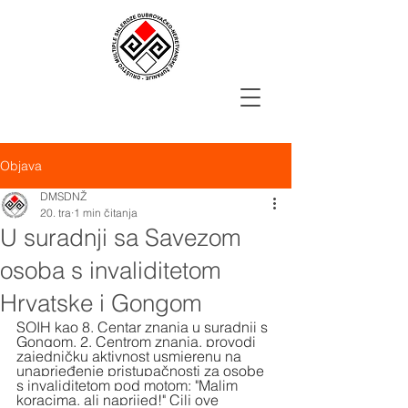
Objava
DMSDNŽ
20. tra
1 min čitanja
U suradnji sa Savezom
osoba s invaliditetom
Hrvatske i Gongom
SOIH kao 8. Centar znanja u suradnji s 
Gongom, 2. Centrom znanja, provodi 
zajedničku aktivnost usmjerenu na 
unaprjeđenje pristupačnosti za osobe 
s invaliditetom pod motom: "Malim 
koracima, ali naprijed!" Cilj ove 