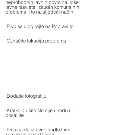
neprohodnih javnih površina, loše 
javne rasvjete i drugih komunalnih 
problema, i to na sljedeći način:
 Prvo se ulogirajte na 
Popravi.to
 Označite lokaciju problema
 Dodajte fotografiju
 Kratko opišite što nije u redu i - 
pošaljite
 Prijava ide izravno nadležnim 
komunalnim službama