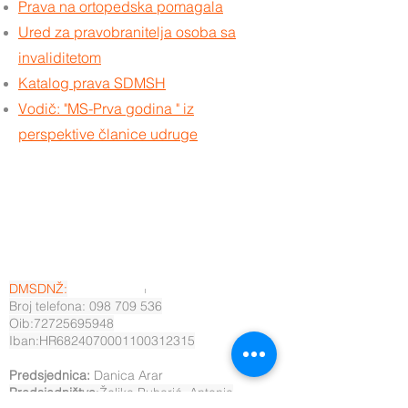
Prava na ortopedska pomagala
Ured za pravobranitelja osoba sa
invaliditetom
Katalog prava SDMSH
Vodič: "MS-Prva godina " iz
perspektive članice udruge
DMSDNŽ:
Broj telefona: 098 709 536
Oib:72725695948
Iban:HR6824070001100312315
Predsjednica:
Danica Arar
Predsjedništvo
:Željka Puharić, Antonia