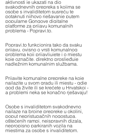
aktivnosti je ukazati na dio 
svakodnevnih prepreka s kojima se 
osobe s invaliditetom susreću te 
potaknuti njihovo rješavanje putem 
popularne Gongove digitalne 
platforme za prijavu komunalnih 
problema - 
Popravi.to
.
Popravi.to
 funkcionira tako da svaku 
prijavu, ovisno o vrsti komunalnog 
problema koji prijavljujete i o mjestu 
koje označite, direktno prosljeđuje 
nadležnim komunalnim službama.
Prijavite komunalne prepreke na koje 
nailazite u svom gradu ili mjestu - gdje 
god da živite ili se krećete u Hrvatskoj - 
a problemi neka se konačno rješavaju!
Osobe s invaliditetom svakodnevno 
nailaze na brojne prepreke u okolini, 
poput nepristupačnih nogostupa, 
oštećenih rampi, neispravnih dizala, 
nepropisno parkiranih vozila na 
mjestima za osobe s invaliditetom, 