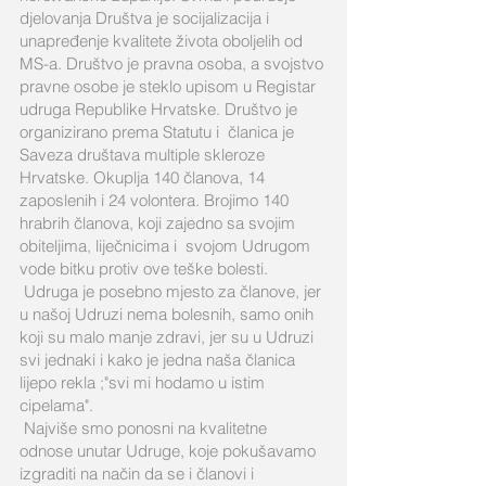
djelovanja Društva je socijalizacija i
unapređenje kvalitete života oboljelih od
MS-a. Društvo je pravna osoba, a svojstvo
pravne osobe je steklo upisom u Registar
udruga Republike Hrvatske. Društvo je
organizirano prema Statutu i članica je
Saveza društava multiple skleroze
Hrvatske. Okuplja 140 članova, 14
zaposlenih i 24 volontera. Brojimo 140
hrabrih članova, koji zajedno sa svojim
obiteljima, liječnicima i svojom Udrugom
vode bitku protiv ove teške bolesti.
Udruga je posebno mjesto za članove, jer
u našoj Udruzi nema bolesnih, samo onih
koji su malo manje zdravi, jer su u Udruzi
svi jednaki i kako je jedna naša članica
lijepo rekla ;"svi mi hodamo u istim
cipelama".
Najviše smo ponosni na kvalitetne
odnose unutar Udruge, koje pokušavamo
izgraditi na način da se i članovi i