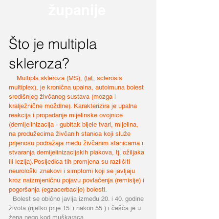
županije
Št
o je multipla
skleroza?
Multipla skleroza (MS), (
lat.
sclerosis
multiplex), je kronična upalna, autoimuna bolest
središnjeg živčanog sustava (mozga i
kralježnične moždine). Karakterizira je upalna
reakcija i propadanje mijelinske ovojnice
(demijelinizacija - gubitak bijele tvari, mijelina,
na produžecima živčanih stanica koji služe
prijenosu podražaja među živčanim stanicama i
stvaranja demijelinizacijskih plakova, tj. ožiljaka
ili lezija).Posljedica tih promjena su različiti
neurološki znakovi i simptomi koji se javljaju
kroz naizmjeničnu pojavu povlačenja (remisije) i
pogoršanja (egzacerbacije) bolesti.
Bolest se obično javlja između 20. i 40. godine
života (rijetko prije 15. i nakon 55.) i češća je u
žena nego kod muškaraca.