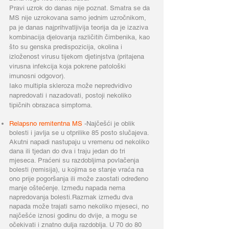
Pravi uzrok do danas nije poznat. Smatra se da
MS nije uzrokovana samo jednim uzročnikom,
pa je danas najprihvatljivija teorija da je izaziva
kombinacija djelovanja različitih čimbenika, kao
što su genska predispozicija, okolina i
izloženost virusu tijekom djetinjstva (pritajena
virusna infekcija koja pokrene patološki
imunosni odgovor).
Iako multipla skleroza može nepredvidivo
napredovati i nazadovati, postoji nekoliko
tipičnih obrazaca simptoma.
Relapsno remitentna MS
-Najčešći je oblik
bolesti i javlja se u otprilike 85 posto slučajeva.
Akutni napadi nastupaju u vremenu od nekoliko
dana ili tjedan do dva i traju jedan do tri
mjeseca. Praćeni su razdobljima povlačenja
bolesti (remisija), u kojima se stanje vraća na
ono prije pogoršanja ili može zaostati određeno
manje oštećenje. Između napada nema
napredovanja bolesti.Razmak između dva
napada može trajati samo nekoliko mjeseci, no
najčešće iznosi godinu do dvije, a mogu se
očekivati i znatno dulja razdoblja. U 70 do 80