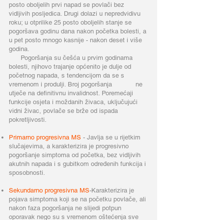
posto oboljelih prvi napad se povlači bez
vidljivih posljedica. Drugi dolazi u nepredvidivu
roku; u otprilike 25 posto oboljelih stanje se
pogoršava godinu dana nakon početka bolesti, a
u pet posto mnogo kasnije - nakon deset i više
godina.
Pogoršanja su češća u prvim godinama
bolesti, njihovo trajanje općenito je dulje od
početnog napada, s tendencijom da se s
vremenom i produlji. Broj pogoršanja ne
utječe na definitivnu invalidnost. Poremećaji
funkcije osjeta i moždanih živaca, uključujući
vidni živac, povlače se brže od ispada
pokretljivosti.
Primarno progresivna MS
- Javlja se u rijetkim
slučajevima, a karakterizira je progresivno
pogoršanje simptoma od početka, bez vidljivih
akutnih napada i s gubitkom određenih funkcija i
sposobnosti.
Sekundarno progresivna MS
-Karakterizira je
pojava simptoma koji se na početku povlače, ali
nakon faza pogoršanja ne slijedi potpun
oporavak nego su s vremenom oštećenja sve