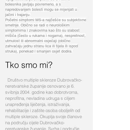
bolesnika javljaju povremeno, a s
napredovanjem bolesti mogu se mijenjati u
jačini i trajanju.
Početni simptomi MS-a najčešće su subjektivne
smetnje. Obično se radi o neurološkim
simptomima i znakovima kao što su slabost
mišića (često u rukama i nogama), nespretnost,
utrnulost ili abnormalni osjećaji (obično
zahvaćaju jednu stranu lica ili tijela ili ispod
struka), ponekad i smanjen osjet dodira.​
Tko smo mi?
Društvo multiple skleroze Dubrovačko-
neretvanske županije osnovano je 6.
svibnja 2004. godine kao dobrotvorna,
neprofitna, nevladina udruga s ciljem
unapređenja liječenja, istraživanja,
rehabilitacije i zaštite osoba oboljelih od
multiple skleroze. Okuplja svoje članove
na području cijele Dubrovačko-
neretvanske županije. Svrha i područje