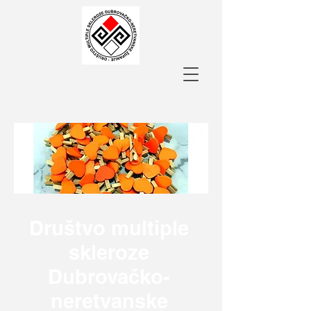
Društvo multiple
skleroze
Dubrovačko-
neretvanske