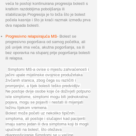
veća te postoji kontinuirana progresija bolesti s
kratkim razdobljima poboljšanja ili
stabilizacije.Progresija je to brža što je bolest
počela kasnije i što je kraći razmak između prva
dva napada bolesti.
Progresivno relapsirajuća MS
- Bolest se
progresivno pogoršava od samog početka, ali
još uvijek ima veća, akutna pogoršanja, sa ili
bez oporavka na stupanj prije pogoršanja bolesti
ili relapsa.
Simptomi MS-a ovise o mjestu zahvaćenosti i
jačini upale mijelinske ovojnice produžetaka
živčanih stanica, zbog čega su različiti i
promjenjivi, a tijek bolesti teško predvidljiv.
Ne postoje dvije osobe koje će doživjeti potpuno
iste simptome, simptomi mogu biti jednokratna
pojava, mogu se pojaviti i nestati ili mijenjati
težinu tijekom vremena.
Bolest može početi uz nekoliko tipičnih
simptoma, ali postoje i slučajevi kad pacijenti
imaju samo jedan ili dva simptoma koji bi mogli
upućivati na bolest, što otežava
dijagnosticiranje.Simptomi se u većine