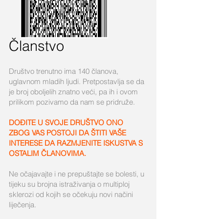
Članstvo
Društvo trenutno ima 14
0 članova,
uglavnom mladih ljudi. Pretpostavlja se da
je broj oboljelih znatno veći, pa ih i ovom
prilikom pozivamo da nam se pridruže.
DOĐITE U SVOJE DRUŠTVO ONO
ZBOG VAS POSTOJI DA ŠTITI VAŠE
INTERESE DA RAZMJENITE ISKUSTVA S
OSTALIM ČLANOVIMA.
Ne očajavajte i ne prepuštajte se bolesti, u
tijeku su brojna istraživanja o multiploj
sklerozi od kojih se očekuju novi načini
liječenja.