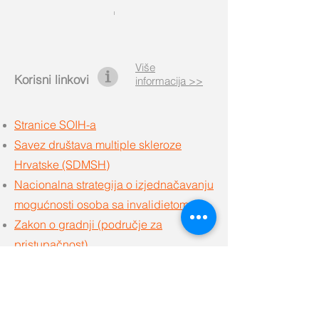
Više
Korisni linkovi
informacija >>
Stranice SOIH-a
Savez društava multiple skleroze
Hrvatske (SDMSH)
Nacionalna strategija o izjednačavanju
mogućnosti osoba sa invalidietom
Zakon o gradnji (područje za
pristupačnost)
Zakon o zapošljavanju osoba sa
invaliditetom
Prava na ortopedska pomagala