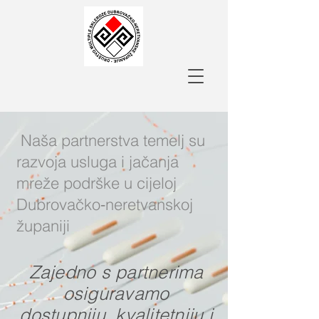
Naša partnerstva temelj su
razvoja usluga i jačanja
mreže podrške u cijeloj
Dubrovačko‑neretvanskoj
županiji
Zajedno s partnerima
osiguravamo
dostupniju, kvalitetniju i