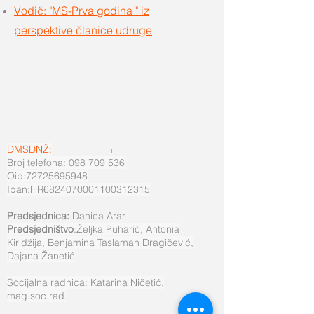
Vodič: "MS-Prva godina " iz
perspektive članice udruge
DMSDNŽ:
Broj telefona: 098 709 536
Oib:72725695948
Iban:HR6824070001100312315
Predsjednica:
Danica Arar
Predsjedništvo
:Željka Puharić, Antonia
Kiridžija, Benjamina Taslaman Dragičević,
Dajana Žanetić
Socijalna radnica: Katarina Ničetić,
mag.soc.rad.