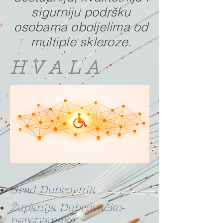
sigurniju podršku
osobama oboljelima od
multiple skleroze.
H V A L A
Grad Dubrovnik
Županija Dubrovačko-
neretvanska