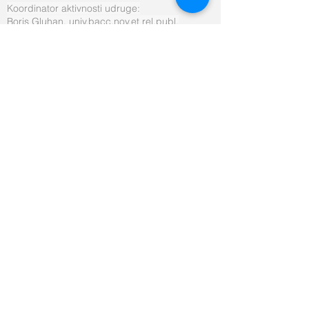
Koordinator aktivnosti udruge:
Boris Gluhan, univ.bacc.nov.et rel.publ.
Voditeljica projekta "Osobni asistenti": Kristina
Tadić, bacc.admin.publ.
Koordinatorica za vidljivost i promidžbu
udruge i projekata: Ivana Majstorović
Voditeljica sektora prijevoz: Antonia Kiridžija
Mobilni tim: Nikola Lompar,
Matea Bjelopera Seko profesionalni vozači
Knjigovodstveni servis: Fatiga d.o.o.
Izvršna direktorica Društva:
Patricija Švaljek, mag.oec.