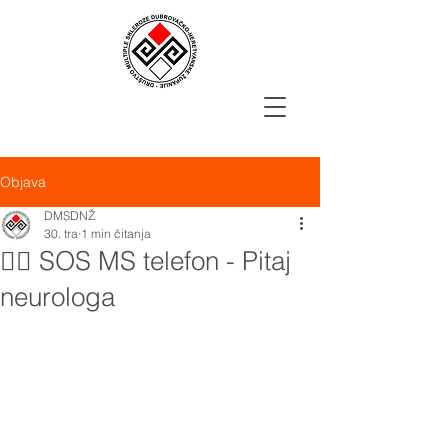
Objava
DMSDNŽ
30. tra
1 min čitanja
👩‍⚕️ SOS MS telefon - Pitaj
neurologa