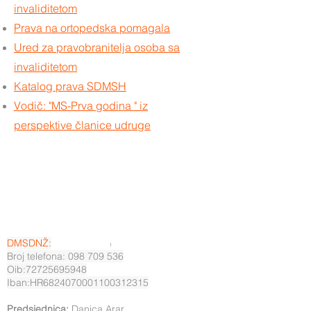
invaliditetom
Prava na ortopedska pomagala
Ured za pravobranitelja osoba sa
invaliditetom
Katalog prava SDMSH
Vodič: "MS-Prva godina " iz
perspektive članice udruge
DMSDNŽ:
Broj telefona: 098 709 536
Oib:72725695948
Iban:HR6824070001100312315
Predsjednica:
Danica Arar