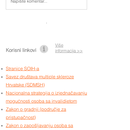
Otključajmo uistinu pokret
Napišite komentar...
Nova pravila za
asistente i koris
Više
Korisni linkovi
informacija >>
Stranice SOIH-a
Savez društava multiple skleroze
Hrvatske (SDMSH)
Nacionalna strategija o izjednačavanju
mogućnosti osoba sa invalidietom
Zakon o gradnji (područje za
pristupačnost)
Zakon o zapošljavanju osoba sa