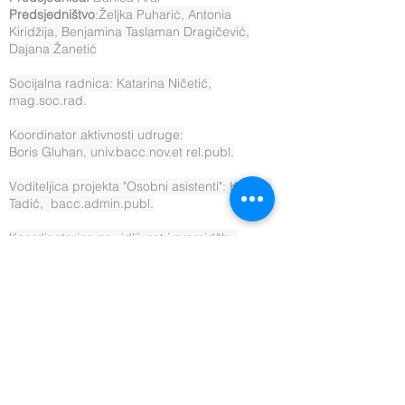
Predsjedništvo
:Željka Puharić, Antonia
Kiridžija, Benjamina Taslaman Dragičević,
Dajana Žanetić
Socijalna radnica: Katarina Ničetić,
mag.soc.rad.
Koordinator aktivnosti udruge:
Boris Gluhan, univ.bacc.nov.et rel.publ.
Voditeljica projekta "Osobni asistenti": Kristina
Tadić, bacc.admin.publ.
Koordinatorica za vidljivost i promidžbu
udruge i projekata: Ivana Majstorović
Voditeljica sektora prijevoz: Antonia Kiridžija
Mobilni tim: Nikola Lompar,
Matea Bjelopera Seko profesionalni vozači
Knjigovodstveni servis: Fatiga d.o.o.