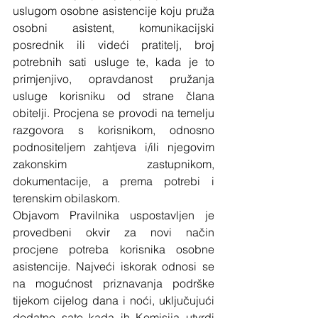
uslugom osobne asistencije koju pruža 
osobni asistent, komunikacijski 
posrednik ili videći pratitelj, broj 
potrebnih sati usluge te, kada je to 
primjenjivo, opravdanost pružanja 
usluge korisniku od strane člana 
obitelji. Procjena se provodi na temelju 
razgovora s korisnikom, odnosno 
podnositeljem zahtjeva i/ili njegovim 
zakonskim zastupnikom, 
dokumentacije, a prema potrebi i 
terenskim obilaskom.
Objavom Pravilnika uspostavljen je 
provedbeni okvir za novi način 
procjene potreba korisnika osobne 
asistencije. Najveći iskorak odnosi se 
na mogućnost priznavanja podrške 
tijekom cijelog dana i noći, uključujući 
dodatne sate kada ih Komisija utvrdi 