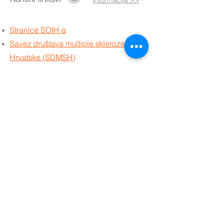
Stranice SOIH-a
Savez društava multiple skleroze
Hrvatske (SDMSH)
Nacionalna strategija o izjednačavanju
mogućnosti osoba sa invalidietom
Zakon o gradnji (područje za
pristupačnost)
Zakon o zapošljavanju osoba sa
invaliditetom
Prava na ortopedska pomagala
Ured za pravobranitelja osoba sa
invaliditetom
Katalog prava SDMSH
Vodič: "MS-Prva godina " iz