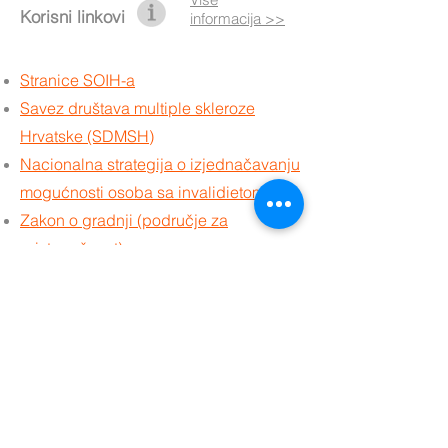
novi rollupovi, a novosti je blog koji će pratiti
Više
Korisni linkovi
informacija >>
Stranice SOIH-a
Savez društava multiple skleroze
Hrvatske (SDMSH)
Nacionalna strategija o izjednačavanju
mogućnosti osoba sa invalidietom
Zakon o gradnji (područje za
pristupačnost)
Zakon o zapošljavanju osoba sa
invaliditetom
Prava na ortopedska pomagala
Ured za pravobranitelja osoba sa
invaliditetom