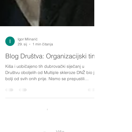
Igor Mlinarić
29. sij
1 min čitanja
Blog Društva: Organizacijski tim
Kiša i uobičajeno tih dubrovački siječanj u
Društvu oboljelih od Multiple skleroze DNŽ bio je
bolji od svih onih prije. Nismo se prepustili
najdepresivnijem ponedjeljku u godini, već smo
po prvi put imali sastanak naše male “uprave”. U
Društvo su stigli neki novi zaposlenici, nema nas
puno, al smo pokrili skoro sve generacije, i
oboljele i zdrave. Upoznavanje, ideje, problemi,
organizacije, želje i pozdravi ... Stigli su nam i