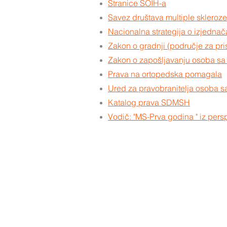
Stranice SOIH-a
Savez društava multiple sklero
Nacionalna strategija o izjedna
Zakon o gradnji (područje za pri
Zakon o zapošljavanju osoba sa 
Prava na ortopedska pomagala
Ured za pravobranitelja osoba sa
Katalog prava SDMSH
Vodič: "MS-Prva godina " iz pers