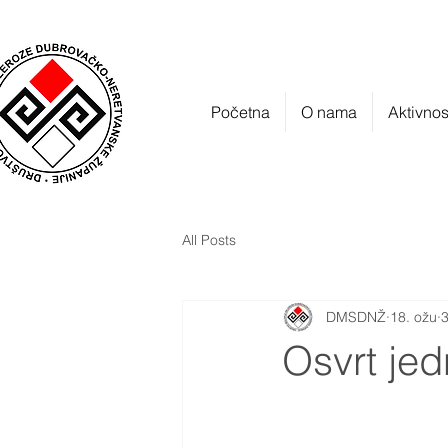
Početna
O nama
Aktivnos
All Posts
DMSDNŽ
18. ožu
3
Osvrt jed