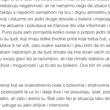
i prebacuju negativnost, ali ne namjerno nego da izbace b
dočekaju s najvećim osmijehom na licu i dignu atmosferu
roji i oduzme oni jedni druge dovode u balans i mijenjaj
e aktualne i pokušava se članove što više informirati i m
. Puno puta sam primijetila koliko ovise o potpori jedni d
 su ljudi, koji imaju teške životne priče koje treba čuti, 
ava ili ne vidi, zato ovakvi sastanci i jesu bitni da im s
am najbitnijim je da ljudi shvate da ima stvari većih od
svojoj glavi što je razumljivo, ali nije nimalo stabilno uk
i život i mogućnosti i uz to sto su bolesni. Ovo bih im volj
heroji koji se svakodnevno nose s bolovima i strahovima
oistovjetiti te uz to i dalje žive i ne posustaju. Ipak, po
tko, ali zato i jesmo tu. Baš zato što je situacija tako de
 udruge su jako dirljive i intenzivne.