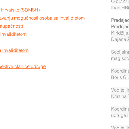
Oib:727
Iban:HR
ze Hrvatske (SDMSH)
čavanju mogućnosti osoba sa invalidietom
Predsjed
stupačnost)
Predsjed
Kiridžij
invaliditetom
Dajana 
 invaliditetom
Socijaln
mag.soc
pektive članice udruge
Koordina
Boris Gl
Voditelji
Kristina
Koordina
udruge i
Voditelj