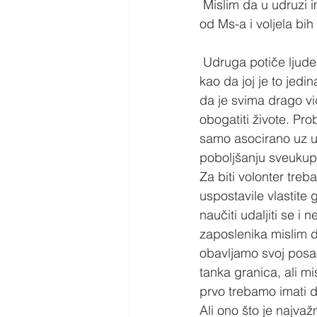
 Mislim da u udruzi i
od Ms-a i voljela bih
 Udruga potiče ljude 
kao da joj je to jedin
da je svima drago vid
obogatiti živote. Pro
samo asocirano uz ud
poboljšanju sveukupn
Za biti volonter treb
uspostavile vlastite 
naučiti udaljiti se i
zaposlenika mislim da
obavljamo svoj posao
tanka granica, ali mi
prvo trebamo imati d
Ali ono što je najvaž