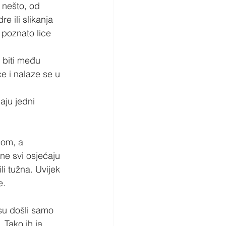
 nešto, od 
e ili slikanja 
i poznato lice 
 biti među 
ce i nalaze se u 
aju jedni 
jom, a 
ne svi osjećaju 
 tužna. Uvijek 
e.
 su došli samo 
 Tako ih ja 