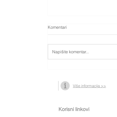
Komentari
Napišite komentar...
Podružnica u Neretvi
Više informacija >>
Korisni linkovi