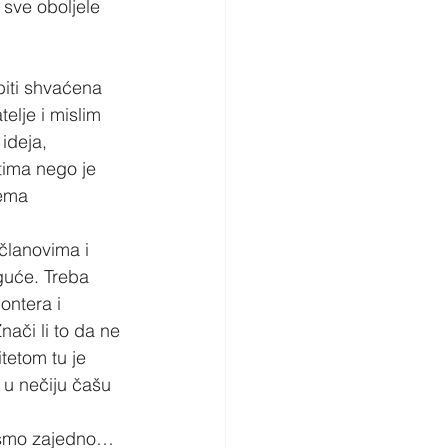
 sve oboljele 
biti shvaćena 
telje i mislim 
ideja, 
tima nego je 
rema 
 članovima i 
oguće. Treba 
ontera i 
nači li to da ne 
tetom tu je 
 u nečiju čašu 
tu smo zajedno…