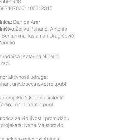
25695948
6824070001100312315
nica:
Danica Arar
ništvo
:Željka Puharić, Antonia
a, Benjamina Taslaman Dragičević,
Žanetić
a radnica: Katarina Ničetić,
.rad.
tor aktivnosti udruge:
uhan, univ.bacc.nov.et rel.publ.
ca projekta "Osobni asistenti":
 Tadić, bacc.admin.publ.
torica za vidljivost i promidžbu
 projekata: Ivana Majstorović
ica sektora prijevoz: Antonia