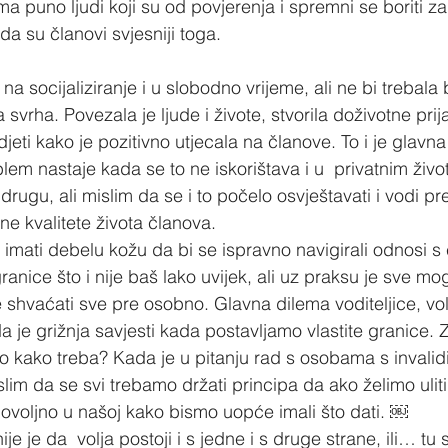
ma puno ljudi koji su od povjerenja i spremni se boriti za
 da su članovi svjesniji toga.
na socijaliziranje i u slobodno vrijeme, ali ne bi trebala 
a svrha. Povezala je ljude i živote, stvorila doživotne prija
jeti kako je pozitivno utjecala na članove. To i je glavna 
blem nastaje kada se to ne iskorištava i u  privatnim živo
rugu, ali mislim da se i to počelo osvještavati i vodi p
e kvalitete života članova.
a imati debelu kožu da bi se ispravno navigirali odnosi s
granice što i nije baš lako uvijek, ali uz praksu je sve m
 ne shvaćati sve pre osobno. Glavna dilema voditeljice, vol
 je grižnja savjesti kada postavljamo vlastite granice. Z
 kako treba? Kada je u pitanju rad s osobama s invalidi
slim da se svi trebamo držati principa da ako želimo uliti
ovoljno u našoj kako bismo uopće imali što dati. ￼ 
nije je da  volja postoji i s jedne i s druge strane, ili… 