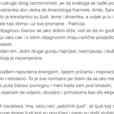
m udruge zbog raznovrsnosti, jer za svakoga se nađe po
 svećenika don Jerka do kineziologa Karmele, Anite, Sandr
to je konstantno su ljudi, teme i dinamike, a uvijek je tu 
te kao doma i uz sve promjene - Patricija.
dijagnozu članovi se jako dobro drže, vidi se da im godi
iju iako cak i s istom dijagnozom imaju različite posljedi
olesti.
edan tim. Jedni druge guraju naprijed, nasmijavaju i sluš
 koja je nezamjenjiva.
zađem napunjena energijom, lijepim pričama i inspiraci
i istrošeno. To je sve normalno jer želim da se oko me
 puta članovi pomognu i meni kada sam pod stresom, ili
 i osjećam se voljeno, dovoljno i prihvaćena kao dio ekip
h karaktera. Ima, neću reći „sebičnih ljudi“, ali ljudi koji
druge strane ljudi koji su povučeni i samo su došli slušati.