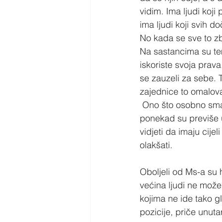
vidim. Ima ljudi koj
ima ljudi koji svih 
No kada se sve to zb
Na sastancima su tem
iskoriste svoja prava
se zauzeli za sebe. To
zajednice to omalovaž
 Ono što osobno smatr
ponekad su previše u 
vidjeti da imaju cijel
olakšati.
Oboljeli od Ms-a su 
većina ljudi ne može p
kojima ne ide tako gla
pozicije, priče unutar