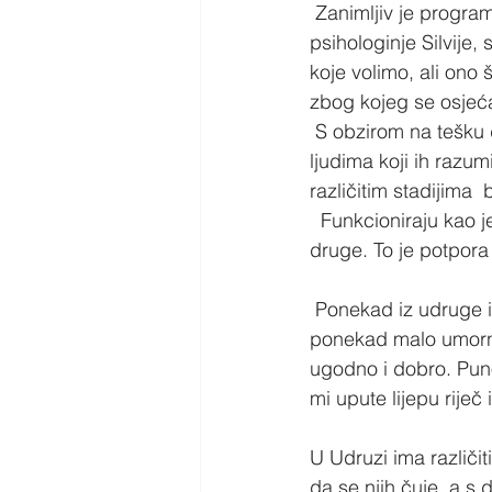
 Zanimljiv je progra
psihologinje Silvije,
koje volimo, ali ono š
zbog kojeg se osjeća
 S obzirom na tešku 
ljudima koji ih razum
različitim stadijima  b
  Funkcioniraju kao j
druge. To je potpora
 Ponekad iz udruge i
ponekad malo umorno 
ugodno i dobro. Puno
mi upute lijepu riječ
U Udruzi ima različiti
da se njih čuje, a s 