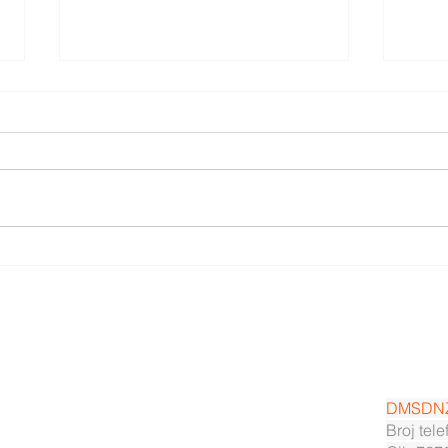
Otključajmo uistinu pokret
Nova
asist
DMSDN
Broj tel