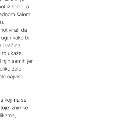
ol iz sebe, a 
 jednom šalom. 
u.
otivirati da 
rugih kako bi 
ali većina 
e to ukaže.
 njih samih jer 
oliko žele 
ela najviše 
 s kojima se 
stoje iznimke 
likatna, 