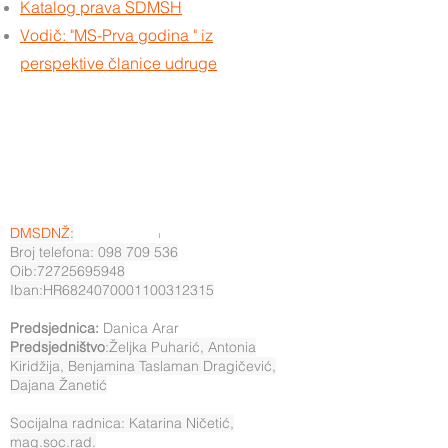
Katalog prava SDMSH
Vodič: "MS-Prva godina " iz
perspektive članice udruge
DMSDNŽ:
Broj telefona: 098 709 536
Oib:72725695948
Iban:HR6824070001100312315
Predsjednica:
Danica Arar
Predsjedništvo
:Željka Puharić, Antonia
Kiridžija, Benjamina Taslaman Dragičević,
Dajana Žanetić
Socijalna radnica: Katarina Ničetić,
mag.soc.rad.