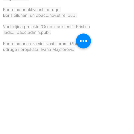
Koordinator aktivnosti udruge:
Boris Gluhan, univ.bacc.nov.et rel.publ.
Voditeljica projekta "Osobni asistenti": Kristina
Tadić, bacc.admin.publ.
Koordinatorica za vidljivost i promidžbu
udruge i projekata: Ivana Majstorović
Voditeljica sektora prijevoz: Antonia Kiridžija
Mobilni tim: Nikola Lompar,
Matea Bjelopera Seko profesionalni vozači
Knjigovodstveni servis: Fatiga d.o.o.
Izvršna direktorica Društva:
Patricija Švaljek, mag.oec.