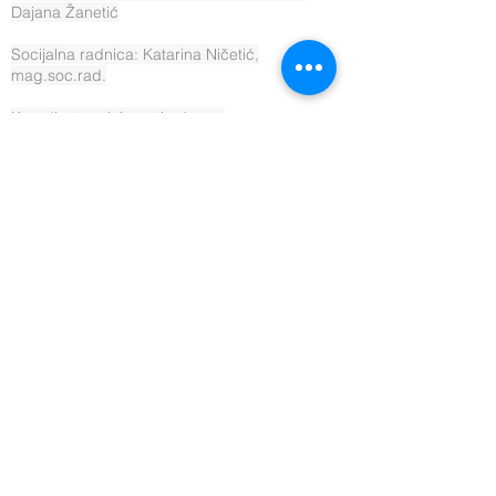
Dajana Žanetić
Socijalna radnica: Katarina Ničetić,
mag.soc.rad.
Koordinator aktivnosti udruge:
Boris Gluhan, univ.bacc.nov.et rel.publ.
Voditeljica projekta "Osobni asistenti": Kristina
Tadić, bacc.admin.publ.
Koordinatorica za vidljivost i promidžbu
udruge i projekata: Ivana Majstorović
Voditeljica sektora prijevoz: Antonia Kiridžija
Mobilni tim: Nikola Lompar,
Matea Bjelopera Seko profesionalni vozači
Knjigovodstveni servis: Fatiga d.o.o.
Izvršna direktorica Društva:
Patricija Švaljek, mag.oec.