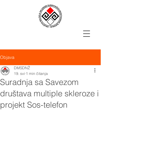
Objava
DMSDNŽ
19. svi
1 min čitanja
Suradnja sa Savezom
društava multiple skleroze i
projekt Sos-telefon