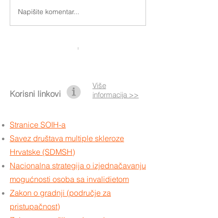
Otključajmo uistinu pokret
Napišite komentar...
Nova pravila za
asistente i koris
Više
Korisni linkovi
informacija >>
Stranice SOIH-a
Savez društava multiple skleroze
Hrvatske (SDMSH)
Nacionalna strategija o izjednačavanju
mogućnosti osoba sa invalidietom
Zakon o gradnji (područje za
pristupačnost)