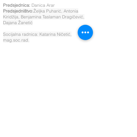
Predsjednica:
Danica Arar
Predsjedništvo
:Željka Puharić, Antonia
Kiridžija, Benjamina Taslaman Dragičević,
Dajana Žanetić
Socijalna radnica: Katarina Ničetić,
mag.soc.rad.
Koordinator aktivnosti udruge:
Boris Gluhan, univ.bacc.nov.et rel.publ.
Voditeljica projekta "Osobni asistenti": Kristina
Tadić, bacc.admin.publ.
Koordinatorica za vidljivost i promidžbu
udruge i projekata: Ivana Majstorović
Voditeljica sektora prijevoz: Antonia Kiridžija
Mobilni tim: Nikola Lompar,
Matea Bjelopera Seko profesionalni vozači
Knjigovodstveni servis: Fatiga d.o.o.