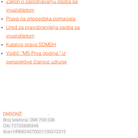
Zakon o zapošljavanju osoba sa
invaliditetom
Prava na ortopedska pomagala
Ured za pravobranitelja osoba sa
invaliditetom
Katalog prava SDMSH
Vodič: "MS-Prva godina " iz
perspektive članice udruge
DMSDNŽ:
Broj telefona: 098 709 536
Oib:72725695948
Iban:HR6824070001100312315