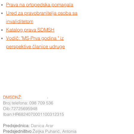
Prava na ortopedska pomagala
Ured za pravobranitelja osoba sa
invaliditetom
Katalog prava SDMSH
Vodič: "MS-Prva godina " iz
perspektive članice udruge
DMSDNŽ:
Broj telefona: 098 709 536
Oib:72725695948
Iban:HR6824070001100312315
Predsjednica:
Danica Arar
Predsjedništvo
:Željka Puharić, Antonia