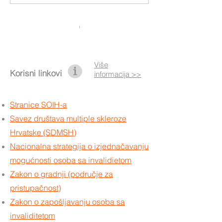
asistente i koris
Više
Korisni linkovi
informacija >>
Stranice SOIH-a
Savez društava multiple skleroze
Hrvatske (SDMSH)
Nacionalna strategija o izjednačavanju
mogućnosti osoba sa invalidietom
Zakon o gradnji (područje za
pristupačnost)
Zakon o zapošljavanju osoba sa
invaliditetom