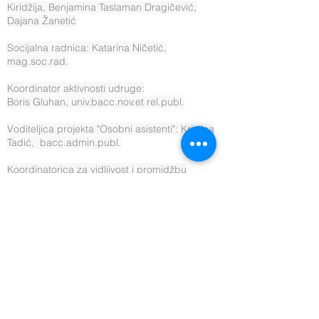
Kiridžija, Benjamina Taslaman Dragičević,
Dajana Žanetić
Socijalna radnica: Katarina Ničetić,
mag.soc.rad.
Koordinator aktivnosti udruge:
Boris Gluhan, univ.bacc.nov.et rel.publ.
Voditeljica projekta "Osobni asistenti": Kristina
Tadić, bacc.admin.publ.
Koordinatorica za vidljivost i promidžbu
udruge i projekata: Ivana Majstorović
Voditeljica sektora prijevoz: Antonia Kiridžija
Mobilni tim: Nikola Lompar,
Matea Bjelopera Seko profesionalni vozači
Knjigovodstveni servis: Fatiga d.o.o.
Izvršna direktorica Društva:
Patricija Švaljek, mag.oec.