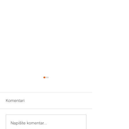
Komentari
Otključajmo uistinu pokret
Napišite komentar...
Nova pravila za