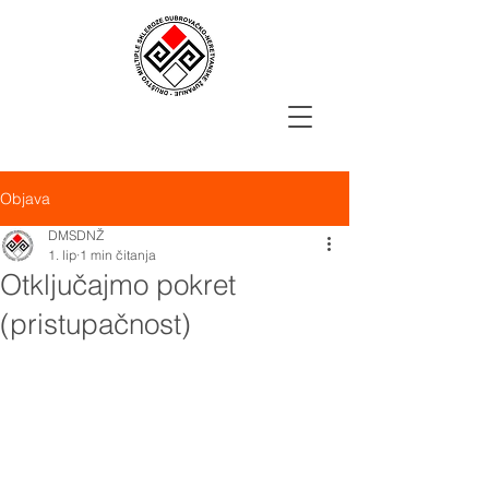
Objava
DMSDNŽ
1. lip
1 min čitanja
Otključajmo pokret
(pristupačnost)