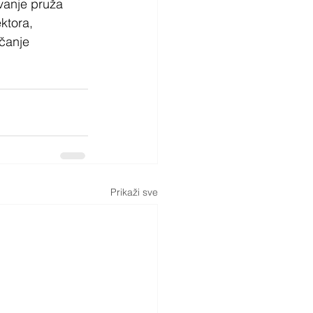
vanje pruža 
ktora, 
ačanje 
Prikaži sve