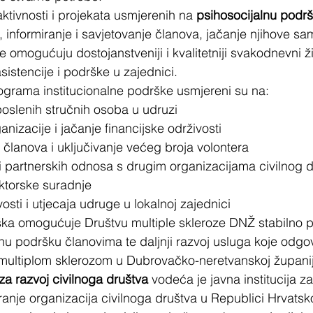
ktivnosti i projekata usmjerenih na 
psihosocijalnu podr
, informiranje i savjetovanje članova, jačanje njihove sam
omogućuju dostojanstveniji i kvalitetniji svakodnevni živ
istencije i podrške u zajednici.
ograma institucionalne podrške usmjereni su na:
oslenih stručnih osoba u udruzi
ganizacije i jačanje financijske održivosti
članova i uključivanje većeg broja volontera
 i partnerskih odnosa s drugim organizacijama civilnog 
ktorske suradnje
vosti i utjecaja udruge u lokalnoj zajednici
ška omogućuje Društvu multiple skleroze DNŽ stabilno p
anu podršku članovima te daljnji razvoj usluga koje odgo
ultiplom sklerozom u Dubrovačko-neretvanskoj županij
a razvoj civilnoga društva
 vodeća je javna institucija z
iranje organizacija civilnoga društva u Republici Hrvatsk