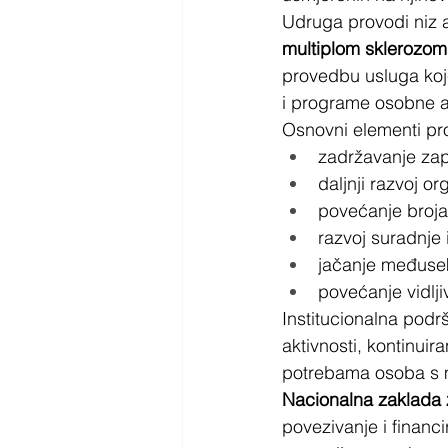
Udruga provodi niz a
multiplom sklerozom
provedbu usluga koje 
i programe osobne as
Osnovni elementi pr
zadržavanje zap
daljnji razvoj or
povećanje broja 
razvoj suradnje
jačanje međuse
povećanje vidlji
Institucionalna podr
aktivnosti, kontinuir
potrebama osoba s m
Nacionalna zaklada z
povezivanje i financ