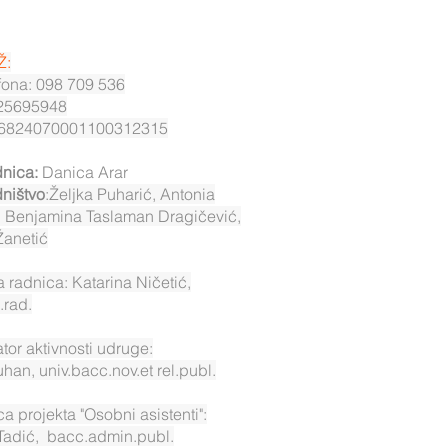
Ž:
efona: 098 709 536
25695948
6824070001100312315
nica:
Danica Arar
ništvo
:Željka Puharić, Antonia
a, Benjamina Taslaman Dragičević,
Žanetić
a radnica: Katarina Ničetić,
.rad.
tor aktivnosti udruge:
uhan, univ.bacc.nov.et rel.publ.
ca projekta "Osobni asistenti":
 Tadić, bacc.admin.publ.