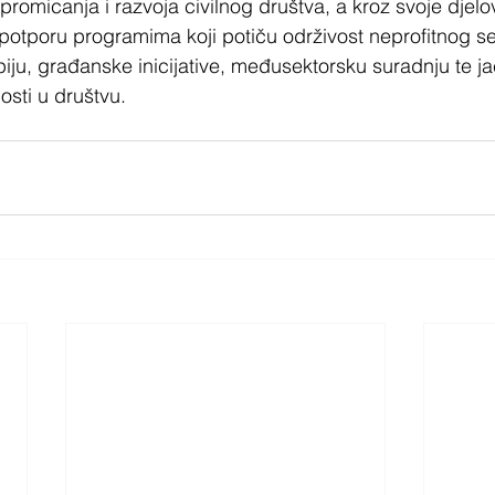
romicanja i razvoja civilnog društva, a kroz svoje djelo
u potporu programima koji potiču održivost neprofitnog se
opiju, građanske inicijative, međusektorsku suradnju te j
osti u društvu.