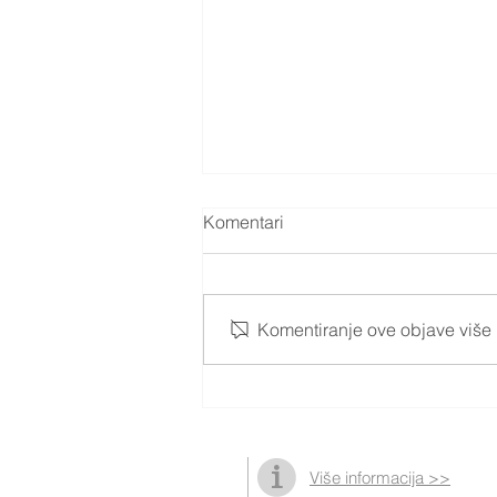
Komentari
Komentiranje ove objave više n
Podružnica u Neretvi
Više informacija >>