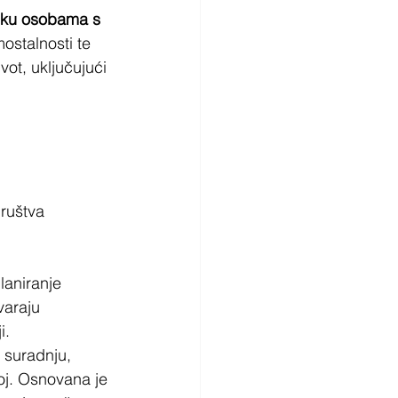
šku osobama s 
ostalnosti te 
ot, uključujući 
društva
laniranje 
varaju 
i.
a suradnju, 
oj. Osnovana je 