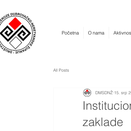
Početna
O nama
Aktivnos
All Posts
DMSDNŽ
15. srp 
Instituci
zaklade