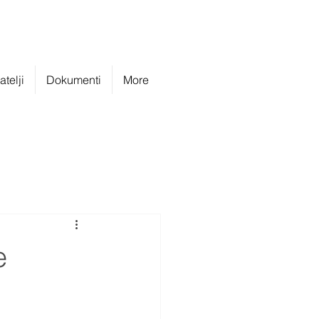
telji
Dokumenti
More
e