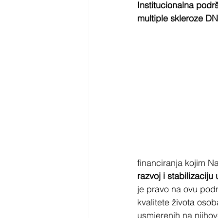
Institucionalna podr
multiple skleroze D
financiranja kojim Na
razvoj i stabilizacij
je pravo na ovu pod
kvalitete života osob
usmjerenih na njihov