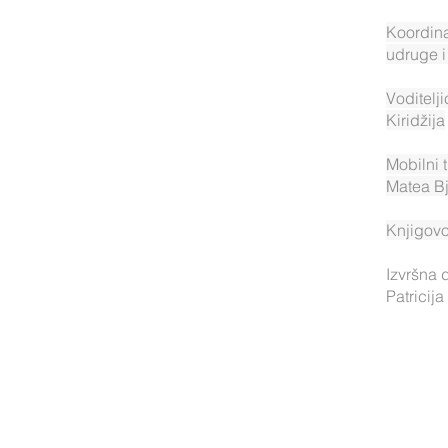
Koordina
udruge i
Voditelj
Kiridžija
Mobilni 
Matea Bj
Knjigovo
Izvršna 
Patricij