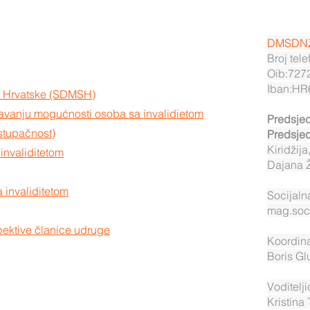
DMSDN
Broj tel
Oib:727
Iban:HR
ze Hrvatske (SDMSH)
čavanju mogućnosti osoba sa invalidietom
Predsjed
stupačnost)
Predsjed
Kiridžij
invaliditetom
Dajana 
 invaliditetom
Socijaln
mag.soc
pektive članice udruge
Koordina
Boris Gl
Voditelji
Kristina