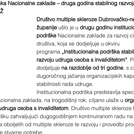
ška Nacionalne zaklade – druga godina stabilnog razvoj
NŽ
Društvo multiple skleroze Dubrovačko-n
županije
 ušlo je u 
drugu godinu instituci
podrške 
Nacionalne zaklade za razvoj ci
društva, koja se dodjeljuje u okviru 
programa 
„Institucionalna podrška stabiliza
razvoju udruga osoba s invaliditetom“
. 
dodjeljuje 
na razdoblje od tri godine
, s c
dugoročnog jačanja organizacijskih kapac
stabilnosti rada udruge.
Institucionalna podrška predstavlja speci
cionalna zaklada, na trogodišnji rok, ciljano ulaže u 
orga
u udruga osoba s invaliditetom
. Društvo multiple skleroze
ršku zahvaljujući dugogodišnjem kontinuiranom radu na 
a oboljelih od multiple skleroze te razvoju i provedbi pr
e stvarne potrebe.