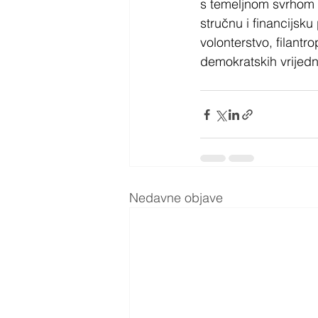
s temeljnom svrhom p
stručnu i financijsk
volonterstvo, filantr
demokratskih vrijedn
Nedavne objave