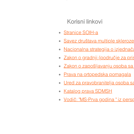
Korisni linkovi
Stranice SOIH-a
Savez društava multiple sklero
Nacionalna strategija o izjedna
Zakon o gradnji (područje za pri
Zakon o zapošljavanju osoba sa 
Prava na ortopedska pomagala
Ured za pravobranitelja osoba sa
Katalog prava SDMSH
Vodič: "MS-Prva godina " iz pers