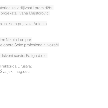
torica za vidljivost i promidžbu
 projekata: Ivana Majstorović
ica sektora prijevoz: Antonia
tim: Nikola Lompar,
elopera Seko profesionalni vozači
dstveni servis: Fatiga d.o.o.
direktorica Društva:
a Švaljek, mag.oec.