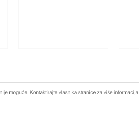
ije moguće. Kontaktirajte vlasnika stranice za više informacija
Otključajmo uistinu pokret
Nova
asist