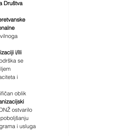
a Društva 
eretvanske 
onalne 
vilnoga 
ciji i/ili 
Podrška se 
iljem 
iteta i 
fičan oblik 
nizacijski 
 DNŽ ostvarilo 
poboljšanju 
ograma i usluga 