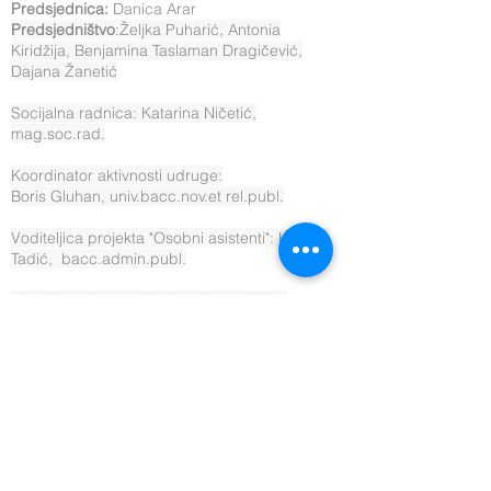
Predsjednica:
Danica Arar
Predsjedništvo
:Željka Puharić, Antonia
Kiridžija, Benjamina Taslaman Dragičević,
Dajana Žanetić
Socijalna radnica: Katarina Ničetić,
mag.soc.rad.
Koordinator aktivnosti udruge:
Boris Gluhan, univ.bacc.nov.et rel.publ.
Voditeljica projekta "Osobni asistenti": Kristina
Tadić, bacc.admin.publ.
Koordinatorica za vidljivost i promidžbu
udruge i projekata: Ivana Majstorović
Voditeljica sektora prijevoz: Antonia Kiridžija
Mobilni tim: Nikola Lompar,
Matea Bjelopera Seko profesionalni vozači
Knjigovodstveni servis: Fatiga d.o.o.