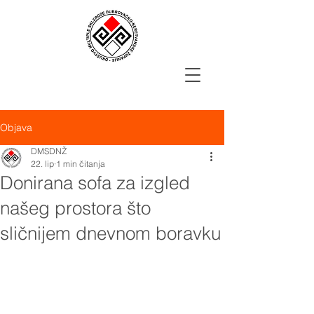
Objava
DMSDNŽ
22. lip
1 min čitanja
Donirana sofa za izgled
našeg prostora što
sličnijem dnevnom boravku