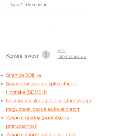
Otključajmo uistinu pokret
Napišite komentar...
Nova pravila za
asistente i koris
Više
Korisni linkovi
informacija >>
Stranice SOIH-a
Savez društava multiple skleroze
Hrvatske (SDMSH)
Nacionalna strategija o izjednačavanju
mogućnosti osoba sa invalidietom
Zakon o gradnji (područje za
pristupačnost)
Zakon o zapošljavanju osoba sa