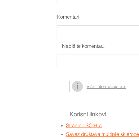
Komentari
Napišite komentar...
Podružnica u Neretvi
Više informacija >>
Korisni linkovi
Stranice SOIH-a
Savez društava multiple sklero