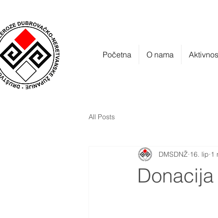
Početna
O nama
Aktivnos
All Posts
DMSDNŽ
16. lip
1 
Donacija