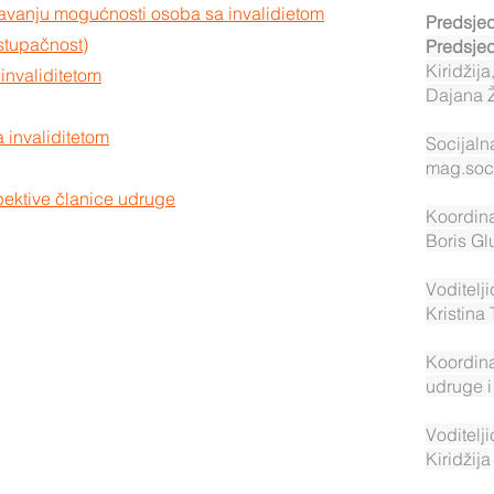
čavanju mogućnosti osoba sa invalidietom
Predsjed
stupačnost)
Predsjed
Kiridžij
invaliditetom
Dajana 
 invaliditetom
Socijaln
mag.soc
pektive članice udruge
Koordina
Boris Gl
Voditelji
Kristina
Koordina
udruge i
Voditelj
Kiridžija