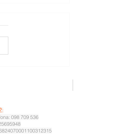
 pravila za Osobne
ente i korisnike
Ž:
efona: 098 709 536
25695948
6824070001100312315