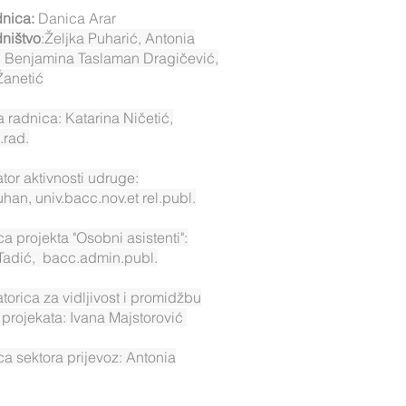
nica:
Danica Arar
ništvo
:Željka Puharić, Antonia
a, Benjamina Taslaman Dragičević,
Žanetić
a radnica: Katarina Ničetić,
.rad.
tor aktivnosti udruge:
uhan, univ.bacc.nov.et rel.publ.
ca projekta "Osobni asistenti":
 Tadić, bacc.admin.publ.
torica za vidljivost i promidžbu
 projekata: Ivana Majstorović
ica sektora prijevoz: Antonia