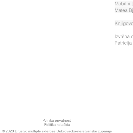
Mobilni 
Matea Bj
Knjigovo
Izvršna 
Patricij
Politika privatnosti
Politika kolačića
© 2023 Društvo multiple skleroze Dubrovačko-neretvanske županije