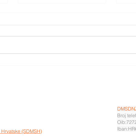
Otključajmo uistinu pokret
Nova
asist
DMSDN
Broj tel
Oib:727
Iban:HR
ze Hrvatske (SDMSH)