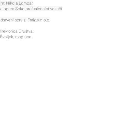
tim: Nikola Lompar,
elopera Seko profesionalni vozači
dstveni servis: Fatiga d.o.o.
direktorica Društva:
a Švaljek, mag.oec.