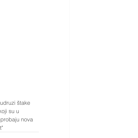
 udruzi štake 
oji su u 
a probaju nova 
t"