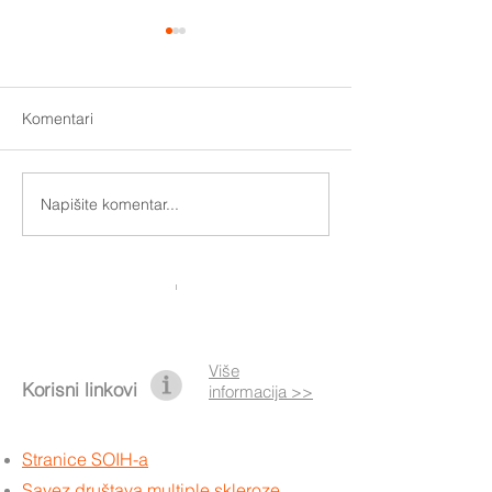
Komentari
Otključajmo uistinu pokret
Napišite komentar...
Nova pravila za
asistente i koris
Više
Korisni linkovi
informacija >>
Stranice SOIH-a
Savez društava multiple skleroze