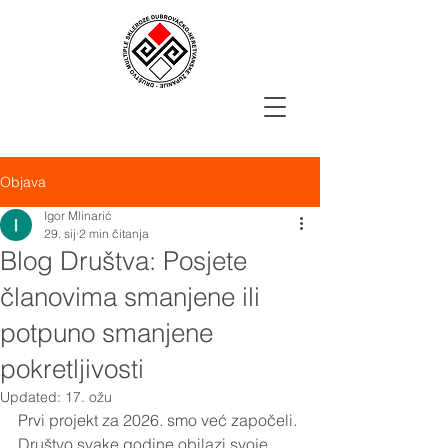
Objava
Igor Mlinarić
29. sij
2 min čitanja
Blog Društva: Posjete
članovima smanjene ili
potpuno smanjene
pokretljivosti
Updated:
17. ožu
Prvi projekt za 2026. smo već započeli. 
Društvo svake godine obilazi svoje 