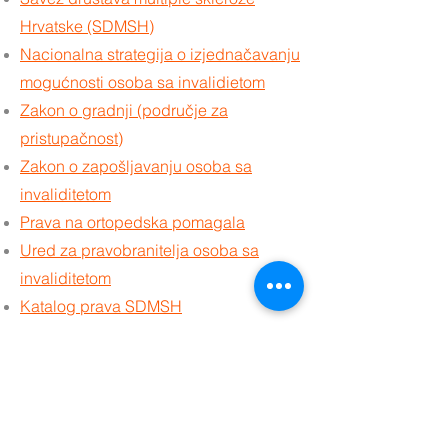
Hrvatske (SDMSH)
Nacionalna strategija o izjednačavanju
mogućnosti osoba sa invalidietom
Zakon o gradnji (područje za
pristupačnost)
Zakon o zapošljavanju osoba sa
invaliditetom
Prava na ortopedska pomagala
Ured za pravobranitelja osoba sa
invaliditetom
Katalog prava SDMSH
Vodič: "MS-Prva godina " iz
perspektive članice udruge