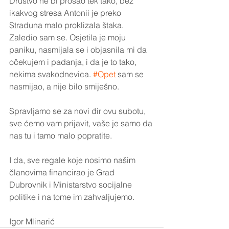
Društvo ne bi prošao tek tako, bez 
ikakvog stresa Antonii je preko 
Straduna malo proklizala štaka. 
Zaledio sam se. Osjetila je moju 
paniku, nasmijala se i objasnila mi da 
očekujem i padanja, i da je to tako, 
nekima svakodnevica. 
#Opet
 sam se 
nasmijao, a nije bilo smiješno. 
Spravljamo se za novi đir ovu subotu, 
sve ćemo vam prijavit, vaše je samo da 
nas tu i tamo malo popratite. 
I da, sve regale koje nosimo našim 
članovima financirao je Grad 
Dubrovnik i Ministarstvo socijalne 
politike i na tome im zahvaljujemo.
Igor Mlinarić